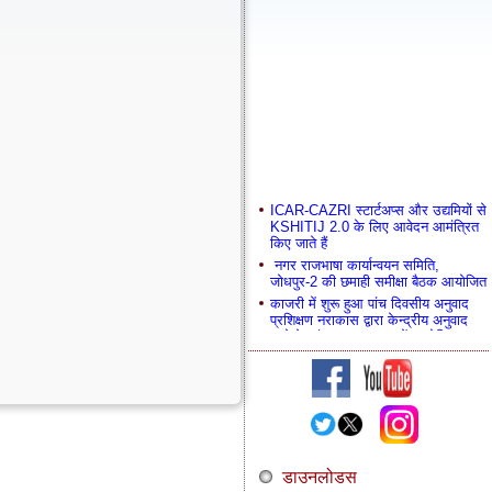
ICAR-CAZRI स्टार्टअप्स और उद्यमियों से
KSHITIJ 2.0 के लिए आवेदन आमंत्रित
किए जाते हैं
नगर राजभाषा कार्यान्वयन समिति,
जोधपुर-2 की छमाही समीक्षा बैठक आयोजित
काजरी में शुरू हुआ पांच दिवसीय अनुवाद
प्रशिक्षण नराकास द्वारा केन्द्रीय अनुवाद
ब्यूरो के संयुक्त तत्वावधान में आयोजित
अनुसूचित जाति उपयोजना (SCSP) के
अंतर्गत कृषि आदानों का वितरण एवं खरीफ
फसलों की उन्नत तकनीकों पर कृषक
प्रशिक्षण कार्यक्रम
भा.कृ.अनु.प.- केंद्रीय शुष्क क्षेत्र अनुसंधान
संस्थान (ICAR-CAZRI), जोधपुर
अनुसूचित जाति उपयोजना (SCSP)
डाउनलोडस
यूडीसी (UDC) पद पर पदोन्नति/नियुक्ति हेतु